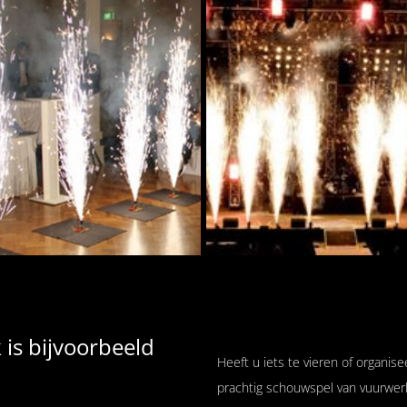
is bijvoorbeeld
Heeft u iets te vieren of organi
prachtig schouwspel van vuurwer