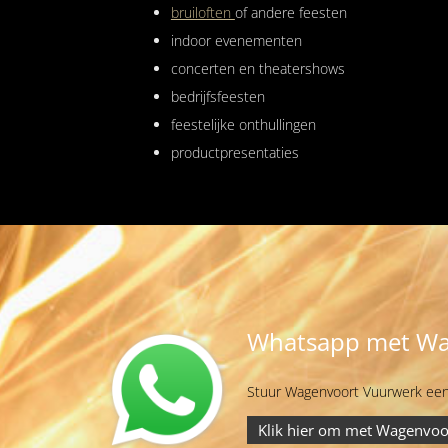
bruiloften
of andere feesten
indoor evenementen
concerten en theatershows
bedrijfsfeesten
feestelijke onthullingen
productpresentaties
Whatsapp met Wa
Stuur Wagenvoort Vuurwerk een
Klik hier om met Wagenvoo