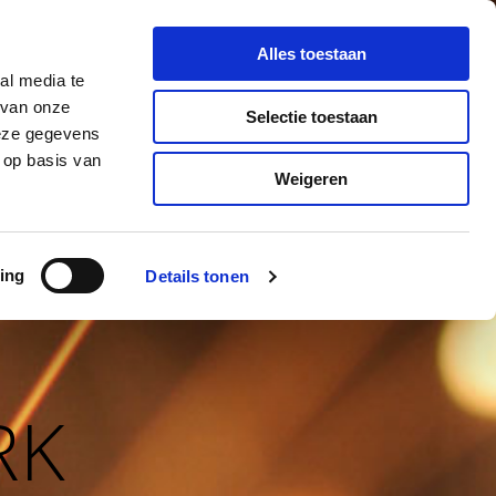
Alles toestaan
al media te
 van onze
Selectie toestaan
IG VUURWERK
SHOP
CONTACT
deze gegevens
 op basis van
Weigeren
ing
Details tonen
RK