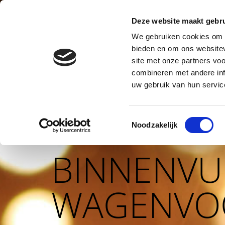
WAGENVOORT VUURWERK
Deze website maakt gebru
We gebruiken cookies om c
bieden en om ons websitev
HOME
VUURWERKSHOW
B
site met onze partners vo
combineren met andere inf
uw gebruik van hun servic
Toestemmingsselectie
Noodzakelijk
BINNENVU
WAGENVO